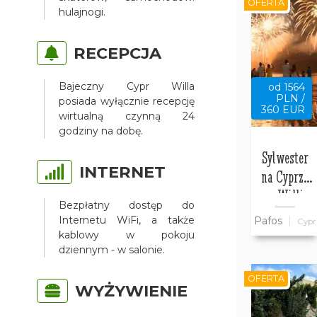
OFERTA
hulajnogi.
RECEPCJA
Bajeczny Cypr Willa
od 1564
PLN /
posiada wyłącznie recepcję
360 EUR
wirtualną czynną 24
godziny na dobę.
Sylwester
INTERNET
na Cyprze
w Willi
Bezpłatny dostęp do
Bajeczny
Internetu WiFi, a także
Pafos
Cypr
Cypr
kablowy w pokoju
dziennym - w salonie.
OFERTA
WYŻYWIENIE