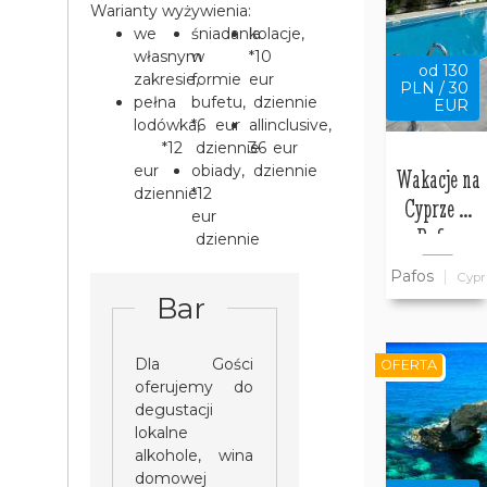
Warianty wyżywienia:
we
śniadania
kolacje,
własnym
w
*10
od 130
zakresie,
formie
eur
PLN / 30
pełna
bufetu,
dziennie
EUR
lodówka,
*6 eur
allinclusive,
*12
dziennie
36 eur
eur
obiady,
dziennie
Wakacje na
dziennie
*12
Cyprze w
eur
Pafos
dziennie
Pafos
Cypr
Bar
Dla Gości
OFERTA
oferujemy do
degustacji
lokalne
alkohole, wina
domowej