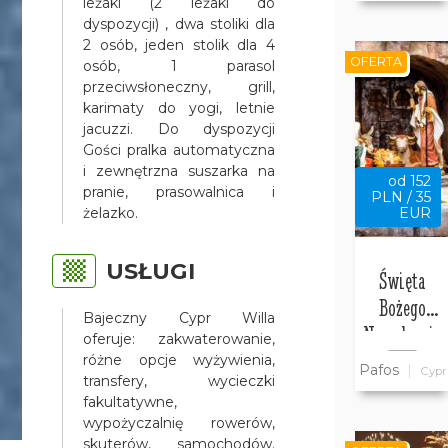
leżaki (2 leżaki do
Bajeczny
dyspozycji) , dwa stoliki dla
2 osób, jeden stolik dla 4
Cypr
OFERTA
osób, 1 parasol
przeciwsłoneczny, grill,
karimaty do yogi, letnie
jacuzzi. Do dyspozycji
Gości pralka automatyczna
i zewnętrzna suszarka na
od 152
pranie, prasowalnica i
PLN / 35
żelazko.
EUR
USŁUGI
Święta
Bożego
Bajeczny Cypr Willa
Narodzenia
oferuje: zakwaterowanie,
w willi
różne opcje wyżywienia,
Pafos
Cypr
transfery, wycieczki
Bajeczny
fakultatywne,
Cypr w
wypożyczalnię rowerów,
Pafos
skuterów, samochodów.