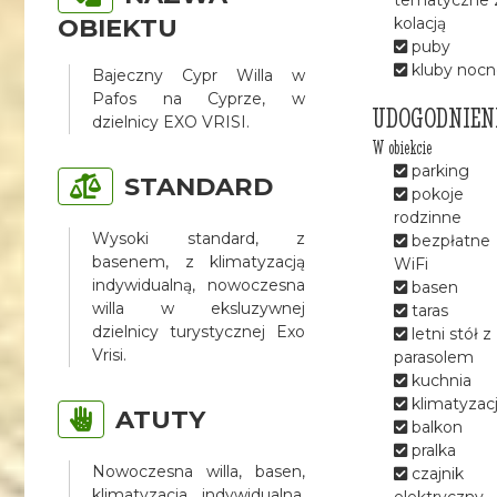
OBIEKTU
kolacją
puby
kluby nocn
Bajeczny Cypr Willa w
Pafos na Cyprze, w
UDOGODNIEN
dzielnicy EXO VRISI.
W obiekcie
parking
STANDARD
pokoje
rodzinne
Wysoki standard, z
bezpłatne
basenem, z klimatyzacją
WiFi
indywidualną, nowoczesna
basen
willa w eksluzywnej
taras
dzielnicy turystycznej Exo
letni stół z
Vrisi.
parasolem
kuchnia
klimatyzac
ATUTY
balkon
pralka
Nowoczesna willa, basen,
czajnik
klimatyzacja indywidualna,
elektryczny