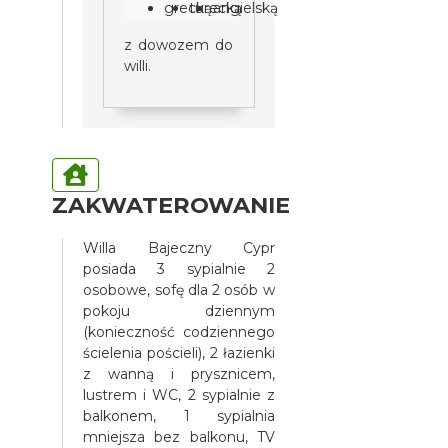
grecką
turecką
angielską
z dowozem do
willi.
ZAKWATEROWANIE
Willa Bajeczny Cypr
posiada 3 sypialnie 2
osobowe, sofę dla 2 osób w
pokoju dziennym
(konieczność codziennego
ścielenia pościeli), 2 łazienki
z wanną i prysznicem,
lustrem i WC, 2 sypialnie z
balkonem, 1 sypialnia
mniejsza bez balkonu, TV