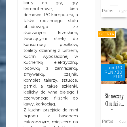
w willi
karty do gry, gry
Bajeczny
komputerowe, kino
Pafos
Cypr
Cypr
domowe, PC komputera, a
także rodzinnego stołu
obiadowego ze
skórzanymi krzesłami,
OFERTA
tworzącymi strefę do
konsumpcji posiłków,
toalety dziennej z lustrem,
kuchni wyposażonej w
kuchenkę elektryczną,
od 130
lodówkę z zamrażarką,
PLN / 30
zmywarkę, czajnik,
EUR
komplet talerzy, sztućce,
garnki, a także szklanki,
kielichy do wina białego i
Słoneczny
czerwonego, filiżanki do
Grudzień
kawy, korkociąg.
na Cyprze
Z kuchni przejście do mini
ogrodu z basenem
w Pafos w
Pafos
całorocznym, miejscem na
Cypr
Willi