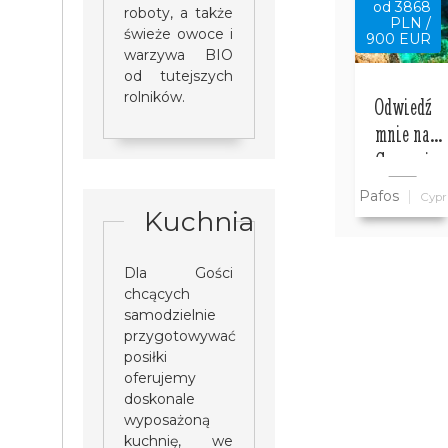
od 3868
roboty, a także
PLN /
świeże owoce i
900 EUR
warzywa BIO
od tutejszych
rolników.
Odwiedź
mnie na
Cyprze i
zwiedź ze
Pafos
Cypr
mną cały
Kuchnia
Cypr
wszystko w
Dla Gości
cenie
chcących
samodzielnie
przygotowywać
posiłki
oferujemy
doskonale
wyposażoną
kuchnię, we