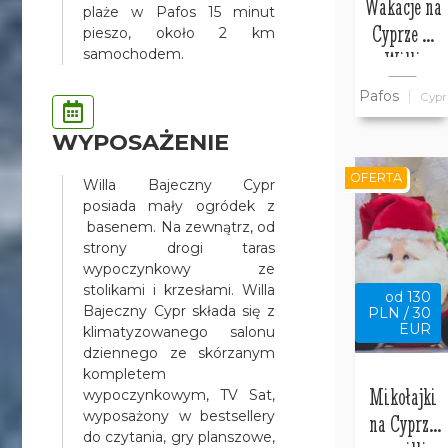
Wakacje na
plaże w Pafos 15 minut
Cyprze w
pieszo, około 2 km
samochodem.
Willi
Bajeczny
Pafos
Cypr
Cypr
WYPOSAŻENIE
OFERTA
Willa Bajeczny Cypr
posiada mały ogródek z
basenem. Na zewnątrz, od
strony drogi taras
wypoczynkowy ze
stolikami i krzesłami. Willa
od 130
Bajeczny Cypr składa się z
PLN / 30
EUR
klimatyzowanego salonu
dziennego ze skórzanym
kompletem
Mikołajki
wypoczynkowym, TV Sat,
wyposażony w bestsellery
na Cyprze
do czytania, gry planszowe,