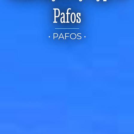
Pafos
• PAFOS •