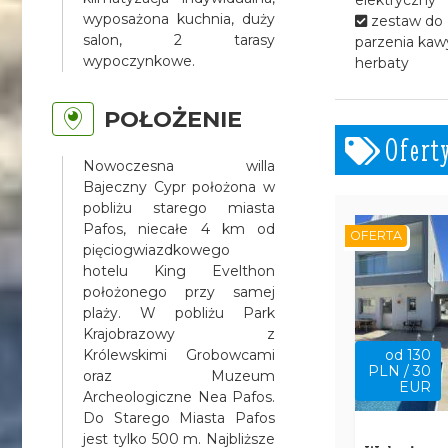
wyposażona kuchnia, duży
zestaw do
salon, 2 tarasy
parzenia kawy
wypoczynkowe.
herbaty
POŁOŻENIE
Ofert
Nowoczesna willa
Bajeczny Cypr położona w
pobliżu starego miasta
Pafos, niecałe 4 km od
OFERTA
pięciogwiazdkowego
hotelu King Evelthon
położonego przy samej
plaży. W pobliżu Park
Krajobrazowy z
Królewskimi Grobowcami
od 130
PLN / 30
oraz Muzeum
EUR
Archeologiczne Nea Pafos.
Do Starego Miasta Pafos
jest tylko 500 m. Najbliższe