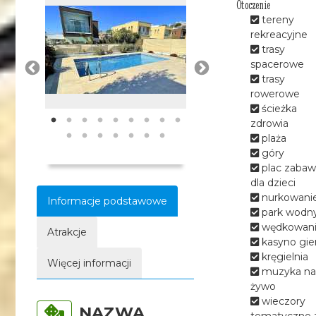
Otoczenie
tereny
rekreacyjne
trasy
spacerowe
trasy
rowerowe
ścieżka
zdrowia
plaża
góry
plac zabaw
dla dzieci
nurkowani
Informacje podstawowe
park wodn
wędkowan
Atrakcje
kasyno gie
kręgielnia
Więcej informacji
muzyka na
żywo
wieczory
NAZWA
tematyczne 