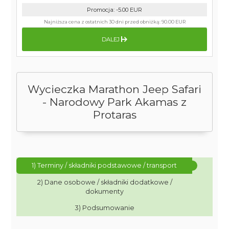
Promocja
:
-5.00
EUR
Najniższa cena z ostatnich 30 dni przed obniżką:
90.00 EUR
DALEJ
Wycieczka Marathon Jeep Safari
- Narodowy Park Akamas z
Protaras
1) Terminy / składniki podstawowe / transport
2) Dane osobowe / składniki dodatkowe /
dokumenty
3) Podsumowanie