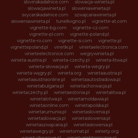
slovinskadalnice.com
slowacja-winieta.pl
slowacjawinieta.pl
sloweniawinieta.pl
svycarskadalnice.com
szwajcariawinieta.pl
słoweniawinieta.pl
tunellivigno.pl
vignette-at.com
vignette-bg.com
vignette-cz.com
vignette-pl.com
vignette-poland.pl
vignette-ro.com
vignette-si.com
vignette.pl
vignettepoland.pl
vinetki.pl
vinietaelectronica.com
vinieteelectronice.com
wegrywinieta.pl
winieta-austria.pl
winieta-czechy.pl
winieta-litwa.pl
winieta-słowacja.pl
winieta-wegry.pl
winieta-węgry.pl
winieta.org
winietaaustria.pl
winietaaustriaonline.pl
winietaautostradowa.pl
winietabulgaria.pl
winietachorwacja.pl
winietaczechy.pl
winietaestonia.pl
winietalitwa.pl
winietalotwa.pl
winietamoldawia.pl
winietaonline.com
winietapolska.pl
winietarumunia.pl
winietaslovenia.pl
winietaslowacja.pl
winietaslowenia.pl
winietaszwajcaria.pl
winietasłowenia.pl
winietawegry.pl
winietomat.pl
winiety.org
winietydrogowe.pl
winietyelektroniczne.pl