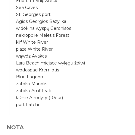
Endro III Shipwreck
Sea Caves
St. Georges port
Agios Georgios Bazylika
widok na wyspę Geronisos
nekropolie Meletis Forest
klif White River
plaża White River
wąwóz Avakas
Lara Beach miejsce wylęgu żółwi
wodospad Kremiotis
Blue Lagoon
zatoka Manolis
zatoka Amfiteatr
łaźnie Afrodyty (10eur)
port Latchi
NOTA