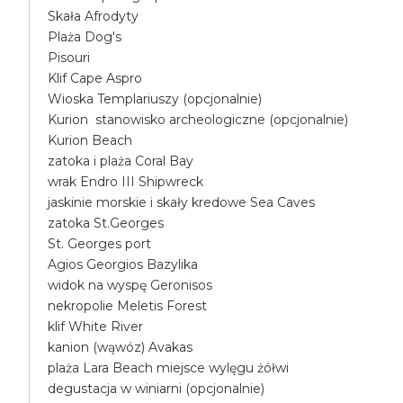
Skała Afrodyty
Plaża Dog's
Pisouri
Klif Cape Aspro
Wioska Templariuszy (opcjonalnie)
Kurion stanowisko archeologiczne (opcjonalnie)
Kurion Beach
zatoka i plaża Coral Bay
wrak Endro III Shipwreck
jaskinie morskie i skały kredowe Sea Caves
zatoka St.Georges
St. Georges port
Agios Georgios Bazylika
widok na wyspę Geronisos
nekropolie Meletis Forest
klif White River
kanion (wąwóz) Avakas
plaża Lara Beach miejsce wylęgu żółwi
degustacja w winiarni (opcjonalnie)