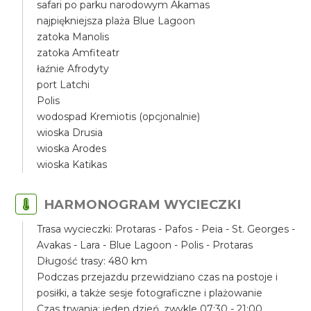
safari po parku narodowym Akamas
najpiękniejsza plaża Blue Lagoon
zatoka Manolis
zatoka Amfiteatr
łaźnie Afrodyty
port Latchi
Polis
wodospad Kremiotis (opcjonalnie)
wioska Drusia
wioska Arodes
wioska Katikas
HARMONOGRAM WYCIECZKI
Trasa wycieczki: Protaras - Pafos - Peia - St. Georges -
Avakas - Lara - Blue Lagoon - Polis - Protaras
Długość trasy: 480 km
Podczas przejazdu przewidziano czas na postoje i
posiłki, a także sesje fotograficzne i plażowanie
Czas trwania: jeden dzień, zwykle 07:30 - 21:00