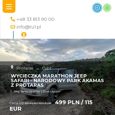
+48 33 813 90 00
info@tu1.pl
Protaras
→
Cypr
WYCIECZKA MARATHON JEEP
SAFARI - NARODOWY PARK AKAMAS
Z PROTARAS
Jeep Safari Akamas z Blue Lagoon
499 PLN / 115
Cena od
521 PLN / 120 EUR
EUR