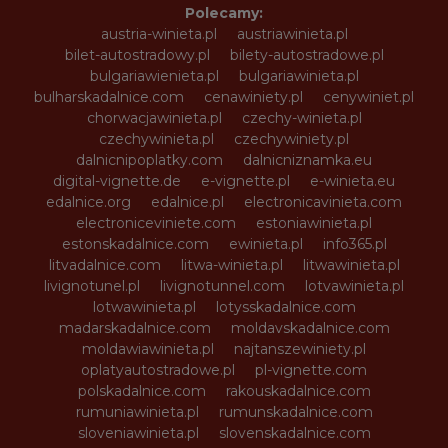
Polecamy:
austria-winieta.pl
austriawinieta.pl
bilet-autostradowy.pl
bilety-autostradowe.pl
bulgariawienieta.pl
bulgariawinieta.pl
bulharskadalnice.com
cenawiniety.pl
cenywiniet.pl
chorwacjawinieta.pl
czechy-winieta.pl
czechywinieta.pl
czechywiniety.pl
dalnicnipoplatky.com
dalnicniznamka.eu
digital-vignette.de
e-vignette.pl
e-winieta.eu
edalnice.org
edalnice.pl
electronicavinieta.com
electroniceviniete.com
estoniawinieta.pl
estonskadalnice.com
ewinieta.pl
info365.pl
litvadalnice.com
litwa-winieta.pl
litwawinieta.pl
livignotunel.pl
livignotunnel.com
lotvawinieta.pl
lotwawinieta.pl
lotysskadalnice.com
madarskadalnice.com
moldavskadalnice.com
moldawiawinieta.pl
najtanszewiniety.pl
oplatyautostradowe.pl
pl-vignette.com
polskadalnice.com
rakouskadalnice.com
rumuniawinieta.pl
rumunskadalnice.com
sloveniawinieta.pl
slovenskadalnice.com