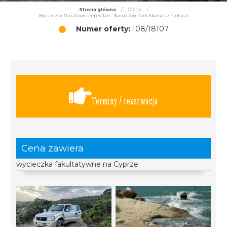
Strona główna
/
Oferta
/
Wycieczka Marathon Jeep Safari - Narodowy Park Akamas z Protaras
Numer oferty:
108/18107
Terminy / rezerwacja
Cena zawiera
wycieczka fakultatywne na Cyprze