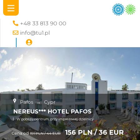
+48 33 813 90 00
info@tu1.pl
Pafos
→
Cypr
NEREUS*** HOTEL PAFOS
W poblizu centrum, przy imprezowej dzielnicy
156 PLN / 36 EUR
Cena od
191 PLN / 44 EUR