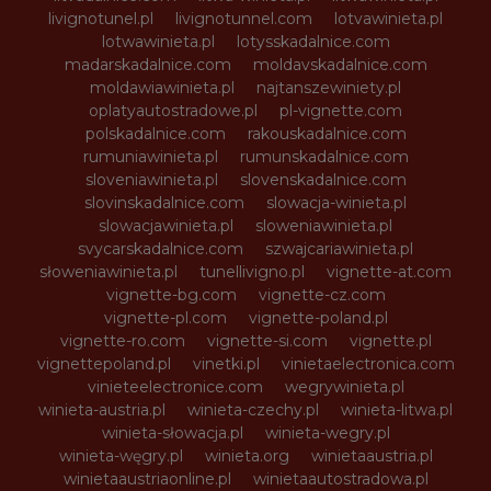
livignotunel.pl
livignotunnel.com
lotvawinieta.pl
lotwawinieta.pl
lotysskadalnice.com
madarskadalnice.com
moldavskadalnice.com
moldawiawinieta.pl
najtanszewiniety.pl
oplatyautostradowe.pl
pl-vignette.com
polskadalnice.com
rakouskadalnice.com
rumuniawinieta.pl
rumunskadalnice.com
sloveniawinieta.pl
slovenskadalnice.com
slovinskadalnice.com
slowacja-winieta.pl
slowacjawinieta.pl
sloweniawinieta.pl
svycarskadalnice.com
szwajcariawinieta.pl
słoweniawinieta.pl
tunellivigno.pl
vignette-at.com
vignette-bg.com
vignette-cz.com
vignette-pl.com
vignette-poland.pl
vignette-ro.com
vignette-si.com
vignette.pl
vignettepoland.pl
vinetki.pl
vinietaelectronica.com
vinieteelectronice.com
wegrywinieta.pl
winieta-austria.pl
winieta-czechy.pl
winieta-litwa.pl
winieta-słowacja.pl
winieta-wegry.pl
winieta-węgry.pl
winieta.org
winietaaustria.pl
winietaaustriaonline.pl
winietaautostradowa.pl