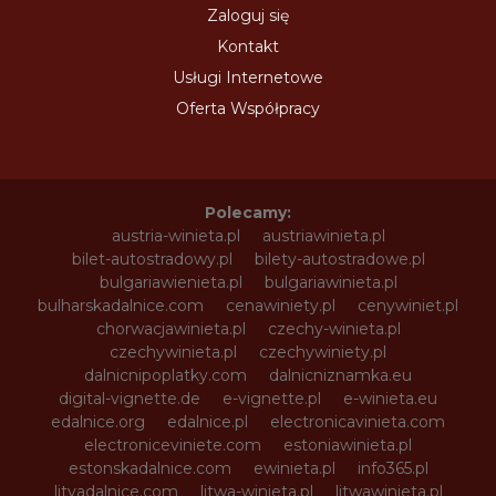
Zaloguj się
Kontakt
Usługi Internetowe
Oferta Współpracy
Polecamy:
austria-winieta.pl
austriawinieta.pl
bilet-autostradowy.pl
bilety-autostradowe.pl
bulgariawienieta.pl
bulgariawinieta.pl
bulharskadalnice.com
cenawiniety.pl
cenywiniet.pl
chorwacjawinieta.pl
czechy-winieta.pl
czechywinieta.pl
czechywiniety.pl
dalnicnipoplatky.com
dalnicniznamka.eu
digital-vignette.de
e-vignette.pl
e-winieta.eu
edalnice.org
edalnice.pl
electronicavinieta.com
electroniceviniete.com
estoniawinieta.pl
estonskadalnice.com
ewinieta.pl
info365.pl
litvadalnice.com
litwa-winieta.pl
litwawinieta.pl