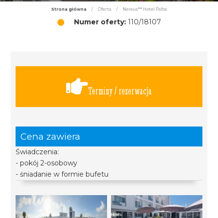
Strona główna
/
Oferta
/
Nereus*** Hotel Pafos
Numer oferty:
110/18107
Terminy / rezerwacja
Cena zawiera
Świadczenia:
- pokój 2-osobowy
- śniadanie w formie bufetu