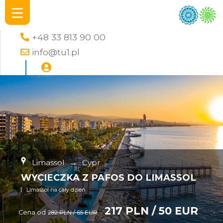
+48 33 813 90 00
info@tu1.pl
Limassol
→
Cypr
WYCIECZKA Z PAFOS DO LIMASSOL
LImassol na cały dzień
217 PLN / 50 EUR
Cena od
282 PLN / 65 EUR