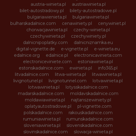
austria-winieta.pl
austriawinieta.pl
bilet-autostradowy.pl
bilety-autostradowe.pl
bulgariawienieta.pl
bulgariawinieta.pl
bulharskadalnice.com
cenawiniety.pl
cenywiniet.pl
chorwacjawinieta.pl
czechy-winieta.pl
czechywinieta.pl
czechywiniety.pl
dalnicnipoplatky.com
dalnicniznamka.eu
digital-vignette.de
e-vignette.pl
e-winieta.eu
edalnice.org
edalnice.pl
electronicavinieta.com
electroniceviniete.com
estoniawinieta.pl
estonskadalnice.com
ewinieta.pl
info365.pl
litvadalnice.com
litwa-winieta.pl
litwawinieta.pl
livignotunel.pl
livignotunnel.com
lotvawinieta.pl
lotwawinieta.pl
lotysskadalnice.com
madarskadalnice.com
moldavskadalnice.com
moldawiawinieta.pl
najtanszewiniety.pl
oplatyautostradowe.pl
pl-vignette.com
polskadalnice.com
rakouskadalnice.com
rumuniawinieta.pl
rumunskadalnice.com
sloveniawinieta.pl
slovenskadalnice.com
slovinskadalnice.com
slowacja-winieta.pl