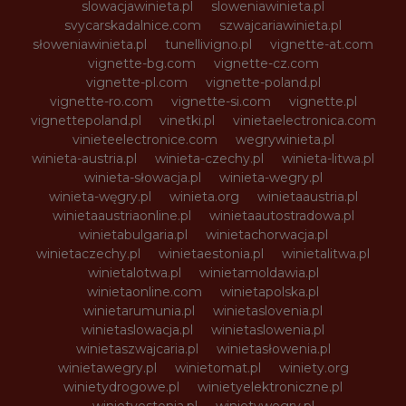
slowacjawinieta.pl
sloweniawinieta.pl
svycarskadalnice.com
szwajcariawinieta.pl
słoweniawinieta.pl
tunellivigno.pl
vignette-at.com
vignette-bg.com
vignette-cz.com
vignette-pl.com
vignette-poland.pl
vignette-ro.com
vignette-si.com
vignette.pl
vignettepoland.pl
vinetki.pl
vinietaelectronica.com
vinieteelectronice.com
wegrywinieta.pl
winieta-austria.pl
winieta-czechy.pl
winieta-litwa.pl
winieta-słowacja.pl
winieta-wegry.pl
winieta-węgry.pl
winieta.org
winietaaustria.pl
winietaaustriaonline.pl
winietaautostradowa.pl
winietabulgaria.pl
winietachorwacja.pl
winietaczechy.pl
winietaestonia.pl
winietalitwa.pl
winietalotwa.pl
winietamoldawia.pl
winietaonline.com
winietapolska.pl
winietarumunia.pl
winietaslovenia.pl
winietaslowacja.pl
winietaslowenia.pl
winietaszwajcaria.pl
winietasłowenia.pl
winietawegry.pl
winietomat.pl
winiety.org
winietydrogowe.pl
winietyelektroniczne.pl
winietyestonia.pl
winietywegry.pl