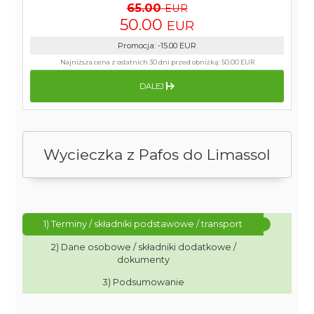
65.00
EUR
50.00
EUR
Promocja
:
-15.00
EUR
Najniższa cena z ostatnich 30 dni przed obniżką:
50.00 EUR
DALEJ
Wycieczka z Pafos do Limassol
1) Terminy / składniki podstawowe / transport
2) Dane osobowe / składniki dodatkowe /
dokumenty
3) Podsumowanie