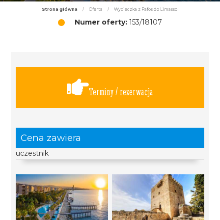
Strona główna
/
Oferta
/
Wycieczka z Pafos do Limassol
Numer oferty:
153/18107
Terminy / rezerwacja
Cena zawiera
uczestnik