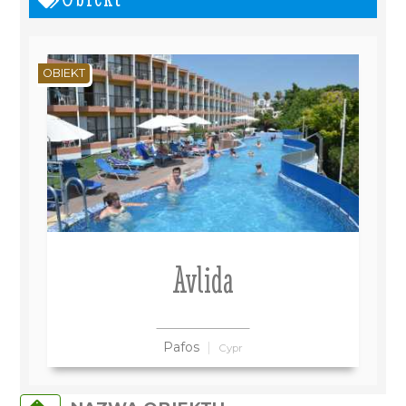
OBIEKT
Avlida
Pafos
Cypr