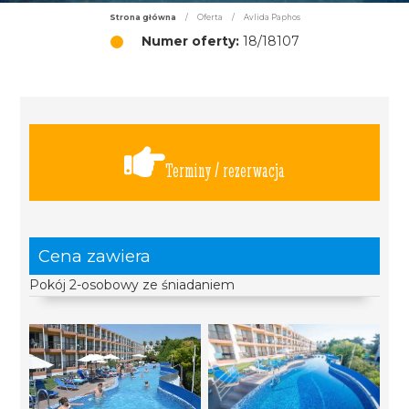
Strona główna
/
Oferta
/
Avlida Paphos
Numer oferty:
18/18107
Terminy / rezerwacja
Cena zawiera
Pokój 2-osobowy ze śniadaniem