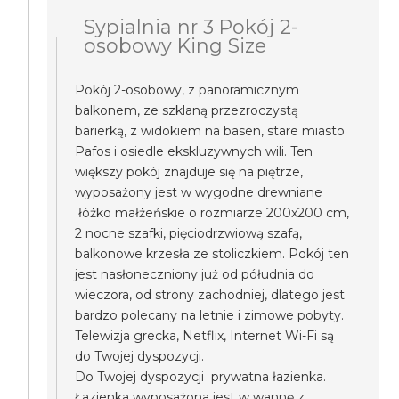
Sypialnia nr 3 Pokój 2-
osobowy King Size
Pokój 2-osobowy, z panoramicznym
balkonem, ze szklaną przezroczystą
barierką, z widokiem na basen, stare miasto
Pafos i osiedle ekskluzywnych wili. Ten
większy pokój znajduje się na piętrze,
wyposażony jest w wygodne drewniane
łóżko małżeńskie o rozmiarze 200x200 cm,
2 nocne szafki, pięciodrzwiową szafą,
balkonowe krzesła ze stoliczkiem. Pokój ten
jest nasłoneczniony już od półudnia do
wieczora, od strony zachodniej, dlatego jest
bardzo polecany na letnie i zimowe pobyty.
Telewizja grecka, Netflix, Internet Wi-Fi są
do Twojej dyspozycji.
Do Twojej dyspozycji prywatna łazienka.
Łazienka wyposażona jest w wannę z