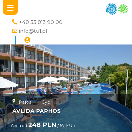
+48 33 813 90 00
info@tu1.pl
Pafos
→
Cypr
AVLIDA PAPHOS
248 PLN
/ 57 EUR
Cena od