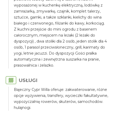
wyposażonej w kuchenkę elektryczną, lodówkę z
zamrażarką, zmywarkę, czajnik, komplet talerzy,
sztućce, garnki, a także szklanki, kielichy do wina
białego i czerwonego, filiżanki do kawy, korkociąg.
Z kuchni przejście do mini ogrodu z basenem
całorocznym, miejscem na leżaki (2 leżaki do
dyspozycji) , dwa stoliki dla 2 osób, jeden stolik dla 4
osób, 1 parasol przeciwsłoneczny, grill, karimaty do
yogi, letnie jacuzzi. Do dyspozycji Gości pralka
automatyczna i zewnętrzna suszarka na pranie,
prasowalnica i żelazko.
USŁUGI
Bajeczny Cypr Willa oferuje: zakwaterowanie, różne
opcje wyżywienia, transfery, wycieczki fakultatywne,
wypożyczalnię rowerów, skuterów, samochodów.
hulajnogi.