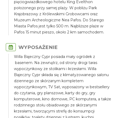
pięciogwiazdkowego hotelu King Evelthon
położonego przy samej plaży. W pobliżu Park
Krajobrazowy z Królewskimi Grobowcami oraz
Muzeum Archeologiczne Nea Pafos. Do Starego
Miasta Pafos jest tylko 500 m. Najbliższe plaże w
Pafos 15 minut pieszo, około 2 km samochodem.
WYPOSAŻENIE
Willa Bajeczny Cypr posiada mały ogródek z
basenem. Na zewnątrz, od strony drogi taras
wypoczynkowy ze stolikami i krzesłami. Willa
Bajeczny Cypr składa się z klimatyzowanego salonu
dziennego ze skórzanym kompletem
wypoczynkowym, TV Sat, wyposażony w bestsellery
do czytania, gry planszowe, karty do gry, gry
komputerowe, kino domowe, PC komputera, a także
rodzinnego stołu obiadowego ze skórzanymi
krzesłami, tworzącymi strefę do konsumpcji
posiłków, toalety dziennej z lustrem, kuchni