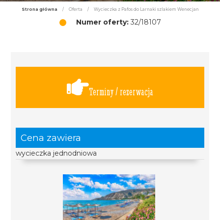
Strona główna
/
Oferta
/
Wycieczka z Pafos do Larnaki szlakiem Wenecjan
Numer oferty:
32/18107
Terminy / rezerwacja
Cena zawiera
wycieczka jednodniowa