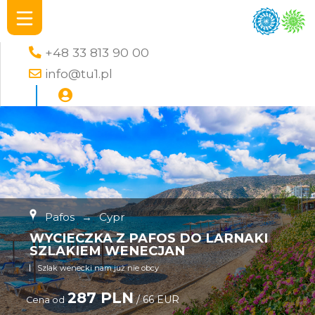
+48 33 813 90 00
info@tu1.pl
Pafos
→
Cypr
WYCIECZKA Z PAFOS DO LARNAKI
SZLAKIEM WENECJAN
Szlak wenecki nam już nie obcy
287 PLN
/ 66 EUR
Cena od