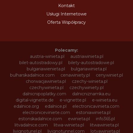
Kontakt
Usługi Internetowe
Oferta Współpracy
Polecamy:
austria-winieta.pl
austriawinieta.pl
bilet-autostradowy.pl
bilety-autostradowe.pl
bulgariawienieta.pl
bulgariawinieta.pl
bulharskadalnice.com
cenawiniety.pl
cenywiniet.pl
chorwacjawinieta.pl
czechy-winieta.pl
czechywinieta.pl
czechywiniety.pl
dalnicnipoplatky.com
dalnicniznamka.eu
digital-vignette.de
e-vignette.pl
e-winieta.eu
edalnice.org
edalnice.pl
electronicavinieta.com
electroniceviniete.com
estoniawinieta.pl
estonskadalnice.com
ewinieta.pl
info365.pl
litvadalnice.com
litwa-winieta.pl
litwawinieta.pl
livignotunel.pl
livignotunnel.com
lotvawinieta.pl