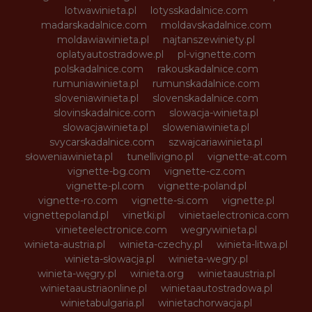
lotwawinieta.pl
lotysskadalnice.com
madarskadalnice.com
moldavskadalnice.com
moldawiawinieta.pl
najtanszewiniety.pl
oplatyautostradowe.pl
pl-vignette.com
polskadalnice.com
rakouskadalnice.com
rumuniawinieta.pl
rumunskadalnice.com
sloveniawinieta.pl
slovenskadalnice.com
slovinskadalnice.com
slowacja-winieta.pl
slowacjawinieta.pl
sloweniawinieta.pl
svycarskadalnice.com
szwajcariawinieta.pl
słoweniawinieta.pl
tunellivigno.pl
vignette-at.com
vignette-bg.com
vignette-cz.com
vignette-pl.com
vignette-poland.pl
vignette-ro.com
vignette-si.com
vignette.pl
vignettepoland.pl
vinetki.pl
vinietaelectronica.com
vinieteelectronice.com
wegrywinieta.pl
winieta-austria.pl
winieta-czechy.pl
winieta-litwa.pl
winieta-słowacja.pl
winieta-wegry.pl
winieta-węgry.pl
winieta.org
winietaaustria.pl
winietaaustriaonline.pl
winietaautostradowa.pl
winietabulgaria.pl
winietachorwacja.pl