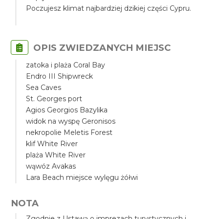
Poczujesz klimat najbardziej dzikiej części Cypru.
OPIS ZWIEDZANYCH MIEJSC
zatoka i plaża Coral Bay
Endro III Shipwreck
Sea Caves
St. Georges port
Agios Georgios Bazylika
widok na wyspę Geronisos
nekropolie Meletis Forest
klif White River
plaża White River
wąwóz Avakas
Lara Beach miejsce wylęgu żółwi
NOTA
Zgodnie z Ustawą o imprezach turystycznych i