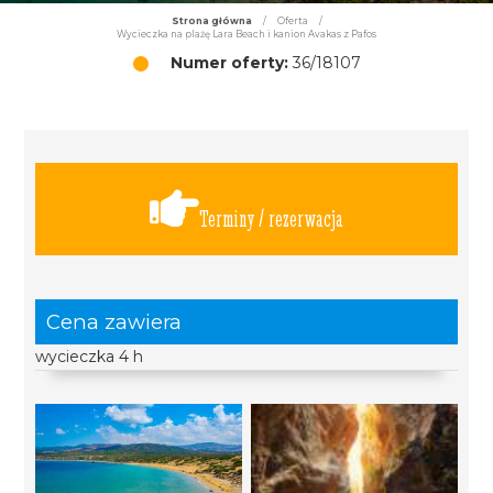
Strona główna
/
Oferta
/
Wycieczka na plażę Lara Beach i kanion Avakas z Pafos
Numer oferty:
36/18107
Terminy / rezerwacja
Cena zawiera
wycieczka 4 h