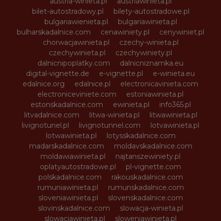
austria-winieta.pl
austriawinieta.pl
bilet-autostradowy.pl
bilety-autostradowe.pl
bulgariawienieta.pl
bulgariawinieta.pl
bulharskadalnice.com
cenawiniety.pl
cenywiniet.pl
chorwacjawinieta.pl
czechy-winieta.pl
czechywinieta.pl
czechywiniety.pl
dalnicnipoplatky.com
dalnicniznamka.eu
digital-vignette.de
e-vignette.pl
e-winieta.eu
edalnice.org
edalnice.pl
electronicavinieta.com
electroniceviniete.com
estoniawinieta.pl
estonskadalnice.com
ewinieta.pl
info365.pl
litvadalnice.com
litwa-winieta.pl
litwawinieta.pl
livignotunel.pl
livignotunnel.com
lotvawinieta.pl
lotwawinieta.pl
lotysskadalnice.com
madarskadalnice.com
moldavskadalnice.com
moldawiawinieta.pl
najtanszewiniety.pl
oplatyautostradowe.pl
pl-vignette.com
polskadalnice.com
rakouskadalnice.com
rumuniawinieta.pl
rumunskadalnice.com
sloveniawinieta.pl
slovenskadalnice.com
slovinskadalnice.com
slowacja-winieta.pl
slowacjawinieta.pl
sloweniawinieta.pl