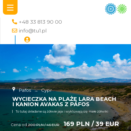
+48 33 813 90 00
info@tu1.pl
Pafos
→
Cypr
WYCIECZKA NA PLAŻĘ LARA BEACH
I KANION AVAKAS Z PAFOS
To tutaj składane są żółwie jaja i wykluwają się małe żółwiki
169 PLN / 39 EUR
Cena od
200 PLN / 46 EUR