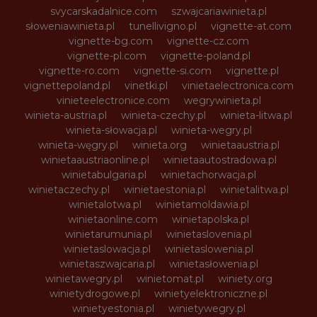
svycarskadalnice.com
szwajcariawinieta.pl
słoweniawinieta.pl
tunellivigno.pl
vignette-at.com
vignette-bg.com
vignette-cz.com
vignette-pl.com
vignette-poland.pl
vignette-ro.com
vignette-si.com
vignette.pl
vignettepoland.pl
vinetki.pl
vinietaelectronica.com
vinieteelectronice.com
wegrywinieta.pl
winieta-austria.pl
winieta-czechy.pl
winieta-litwa.pl
winieta-słowacja.pl
winieta-wegry.pl
winieta-węgry.pl
winieta.org
winietaaustria.pl
winietaaustriaonline.pl
winietaautostradowa.pl
winietabulgaria.pl
winietachorwacja.pl
winietaczechy.pl
winietaestonia.pl
winietalitwa.pl
winietalotwa.pl
winietamoldawia.pl
winietaonline.com
winietapolska.pl
winietarumunia.pl
winietaslovenia.pl
winietaslowacja.pl
winietaslowenia.pl
winietaszwajcaria.pl
winietasłowenia.pl
winietawegry.pl
winietomat.pl
winiety.org
winietydrogowe.pl
winietyelektroniczne.pl
winietyestonia.pl
winietywegry.pl