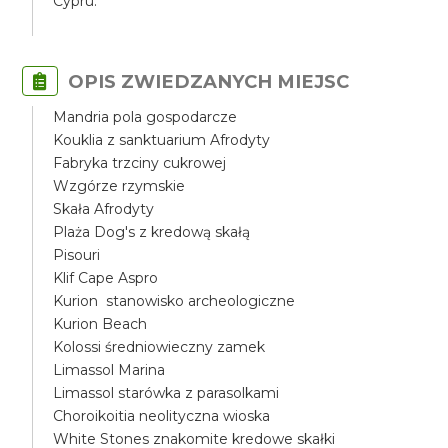
Cypru.
OPIS ZWIEDZANYCH MIEJSC
Mandria pola gospodarcze
Kouklia z sanktuarium Afrodyty
Fabryka trzciny cukrowej
Wzgórze rzymskie
Skała Afrodyty
Plaża Dog's z kredową skałą
Pisouri
Klif Cape Aspro
Kurion stanowisko archeologiczne
Kurion Beach
Kolossi średniowieczny zamek
Limassol Marina
Limassol starówka z parasolkami
Choroikoitia neolityczna wioska
White Stones znakomite kredowe skałki