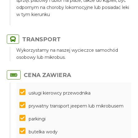
sprzęt plażowy i ubiór na plaże, także do kąpieli, być
odpornym na choroby lokomocyjne lub posiadać leki
w tym kierunku
TRANSPORT
Wykorzystamy na naszej wycieczce samochód
osobowy lub mikrobus.
CENA ZAWIERA
usługi kierowcy przewodnika
prywatny transport jeepem lub mikrobusem
parkingi
butelka wody