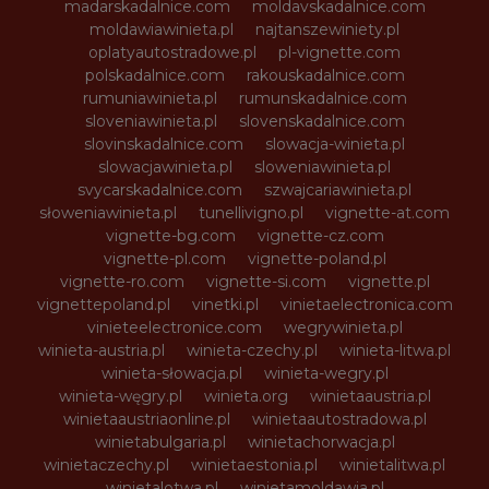
madarskadalnice.com
moldavskadalnice.com
moldawiawinieta.pl
najtanszewiniety.pl
oplatyautostradowe.pl
pl-vignette.com
polskadalnice.com
rakouskadalnice.com
rumuniawinieta.pl
rumunskadalnice.com
sloveniawinieta.pl
slovenskadalnice.com
slovinskadalnice.com
slowacja-winieta.pl
slowacjawinieta.pl
sloweniawinieta.pl
svycarskadalnice.com
szwajcariawinieta.pl
słoweniawinieta.pl
tunellivigno.pl
vignette-at.com
vignette-bg.com
vignette-cz.com
vignette-pl.com
vignette-poland.pl
vignette-ro.com
vignette-si.com
vignette.pl
vignettepoland.pl
vinetki.pl
vinietaelectronica.com
vinieteelectronice.com
wegrywinieta.pl
winieta-austria.pl
winieta-czechy.pl
winieta-litwa.pl
winieta-słowacja.pl
winieta-wegry.pl
winieta-węgry.pl
winieta.org
winietaaustria.pl
winietaaustriaonline.pl
winietaautostradowa.pl
winietabulgaria.pl
winietachorwacja.pl
winietaczechy.pl
winietaestonia.pl
winietalitwa.pl
winietalotwa.pl
winietamoldawia.pl