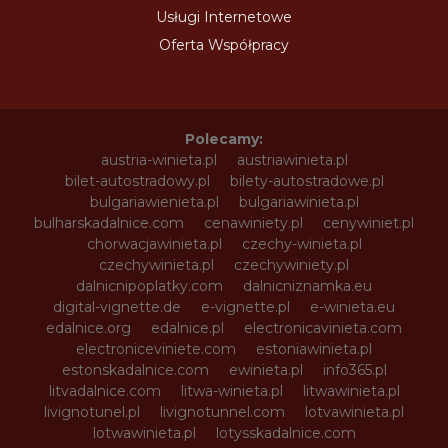
Usługi Internetowe
Oferta Współpracy
Polecamy:
austria-winieta.pl
austriawinieta.pl
bilet-autostradowy.pl
bilety-autostradowe.pl
bulgariawienieta.pl
bulgariawinieta.pl
bulharskadalnice.com
cenawiniety.pl
cenywiniet.pl
chorwacjawinieta.pl
czechy-winieta.pl
czechywinieta.pl
czechywiniety.pl
dalnicnipoplatky.com
dalnicniznamka.eu
digital-vignette.de
e-vignette.pl
e-winieta.eu
edalnice.org
edalnice.pl
electronicavinieta.com
electroniceviniete.com
estoniawinieta.pl
estonskadalnice.com
ewinieta.pl
info365.pl
litvadalnice.com
litwa-winieta.pl
litwawinieta.pl
livignotunel.pl
livignotunnel.com
lotvawinieta.pl
lotwawinieta.pl
lotysskadalnice.com