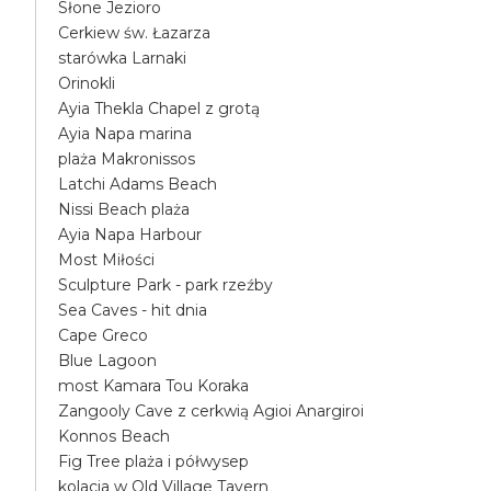
Słone Jezioro
Cerkiew św. Łazarza
starówka Larnaki
Orinokli
Ayia Thekla Chapel z grotą
Ayia Napa marina
plaża Makronissos
Latchi Adams Beach
Nissi Beach plaża
Ayia Napa Harbour
Most Miłości
Sculpture Park - park rzeźby
Sea Caves - hit dnia
Cape Greco
Blue Lagoon
most Kamara Tou Koraka
Zangooly Cave z cerkwią Agioi Anargiroi
Konnos Beach
Fig Tree plaża i półwysep
kolacja w Old Village Tavern