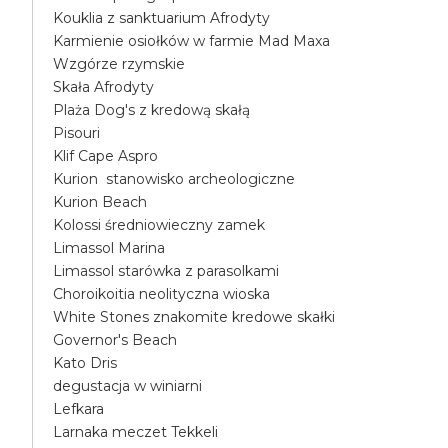
Kouklia z sanktuarium Afrodyty
Karmienie osiołków w farmie Mad Maxa
Wzgórze rzymskie
Skała Afrodyty
Plaża Dog's z kredową skałą
Pisouri
Klif Cape Aspro
Kurion stanowisko archeologiczne
Kurion Beach
Kolossi średniowieczny zamek
Limassol Marina
Limassol starówka z parasolkami
Choroikoitia neolityczna wioska
White Stones znakomite kredowe skałki
Governor's Beach
Kato Dris
degustacja w winiarni
Lefkara
Larnaka meczet Tekkeli