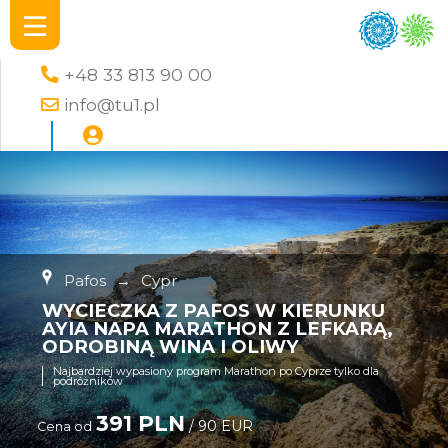
+48 33 813 90 00
info@tu1.pl
Pafos
→
Cypr
WYCIECZKA Z PAFOS W KIERUNKU
AYIA NAPA MARATHON Z LEFKARĄ,
ODROBINĄ WINA I OLIWY
Najbardziej wypasiony program Marathon po Cyprze tylko dla
podróżników
391 PLN
/ 90 EUR
Cena od