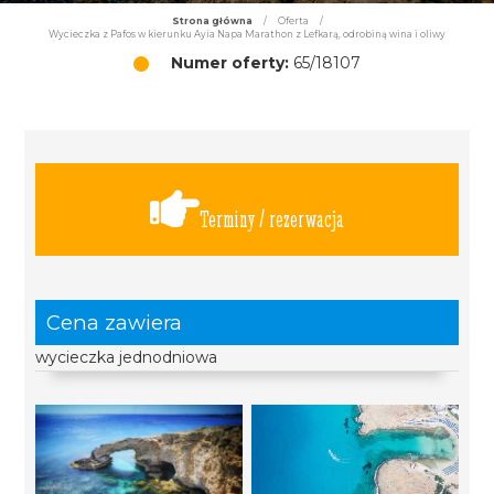
Strona główna
/
Oferta
/
Wycieczka z Pafos w kierunku Ayia Napa Marathon z Lefkarą, odrobiną wina i oliwy
Numer oferty:
65/18107
Terminy / rezerwacja
Cena zawiera
wycieczka jednodniowa