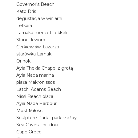
Governor's Beach
Kato Dris
degustacja w winiarni
Lefkara
Larnaka meczet Tekkeli
Słone Jezioro
Cerkiew św. Łazarza
starówka Larnaki
Orinokli
Ayia Thekla Chapel z grotą
Ayia Napa marina
plaża Makronissos
Latchi Adams Beach
Nissi Beach plaża
Ayia Napa Harbour
Most Miłości
Sculpture Park - park rzeźby
Sea Caves - hit dnia
Cape Greco