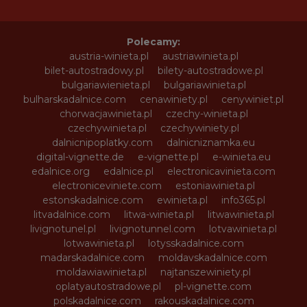
Polecamy:
austria-winieta.pl
austriawinieta.pl
bilet-autostradowy.pl
bilety-autostradowe.pl
bulgariawienieta.pl
bulgariawinieta.pl
bulharskadalnice.com
cenawiniety.pl
cenywiniet.pl
chorwacjawinieta.pl
czechy-winieta.pl
czechywinieta.pl
czechywiniety.pl
dalnicnipoplatky.com
dalnicniznamka.eu
digital-vignette.de
e-vignette.pl
e-winieta.eu
edalnice.org
edalnice.pl
electronicavinieta.com
electroniceviniete.com
estoniawinieta.pl
estonskadalnice.com
ewinieta.pl
info365.pl
litvadalnice.com
litwa-winieta.pl
litwawinieta.pl
livignotunel.pl
livignotunnel.com
lotvawinieta.pl
lotwawinieta.pl
lotysskadalnice.com
madarskadalnice.com
moldavskadalnice.com
moldawiawinieta.pl
najtanszewiniety.pl
oplatyautostradowe.pl
pl-vignette.com
polskadalnice.com
rakouskadalnice.com