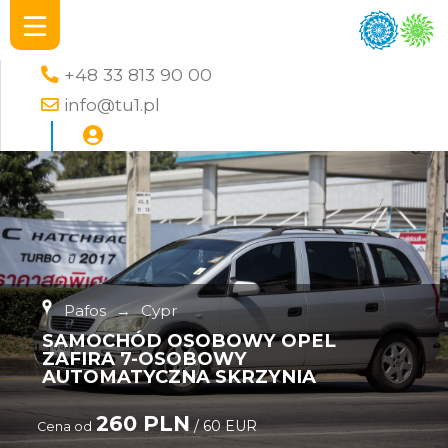
+48 33 813 90 00
info@tu1.pl
Pafos
→
Cypr
SAMOCHÓD OSOBOWY OPEL
ZAFIRA 7-OSOBOWY
AUTOMATYCZNA SKRZYNIA
260 PLN
/ 60 EUR
Cena od