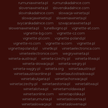
rumuniawinieta.pl
rumunskadalnice.com
sloveniawinieta.pl
slovenskadalnice.com
slovinskadalnice.com
slowacja-winieta.pl
slowacjawinieta.pl
sloweniawinieta.pl
svycarskadalnice.com
szwajcariawinieta.pl
słoweniawinieta.pl
tunellivigno.pl
vignette-at.com
vignette-bg.com
vignette-cz.com
vignette-pl.com
vignette-poland.pl
vignette-ro.com
vignette-si.com
vignette.pl
vignettepoland.pl
vinetki.pl
vinietaelectronica.com
vinieteelectronice.com
wegrywinieta.pl
winieta-austria.pl
winieta-czechy.pl
winieta-litwa.pl
winieta-słowacja.pl
winieta-wegry.pl
winieta-węgry.pl
winieta.org
winietaaustria.pl
winietaaustriaonline.pl
winietaautostradowa.pl
winietabulgaria.pl
winietachorwacja.pl
winietaczechy.pl
winietaestonia.pl
winietalitwa.pl
winietalotwa.pl
winietamoldawia.pl
winietaonline.com
winietapolska.pl
winietarumunia.pl
winietaslovenia.pl
winietaslowacja.pl
winietaslowenia.pl