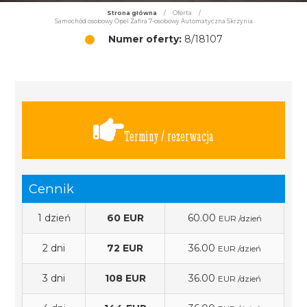
Strona główna
/
Oferta
/
Samochód osobowy Opel Zafira 7-osobowy Automatyczna Skrzynia
Numer oferty:
8/18107
Terminy / rezerwacja
Cennik
1 dzień
60 EUR
60.00
EUR /dzień
2 dni
72 EUR
36.00
EUR /dzień
3 dni
108 EUR
36.00
EUR /dzień