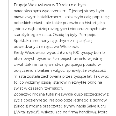
Erupcja Wezuwiusza w 79 roku n.e. była
paradoksalnym wydarzeniem. Z jednej strony było
prawdziwym kataklizmem - zniszczyło całą populację
pobliskich miast - ale także przeszło do historii jako
jedno z najbardziej rozległych i nienaruszonych ruin
starożytnego miasta. Osadą tą były Pompeje.
Spektakularne ruiny są jednym z najczęściej
odwiedzanych miejsc we Włoszech.
Kiedy Wezuwiusz wybuchł z siłą 100 tysięcy bomb
atomowych, życie w Pompejach umarło w jednej
chwili. Jak na ironię warstwa gorącego popiołu w
połączeniu z brakiem wilgoci sprawiły, że większość
miasta została zachowana przez tysiące lat. Tak więc
to, co widzimy dzisiaj, stanowi niezwykłe okno na
świat w czasach rzymskich.
Zobaczyć można tutaj niezwykle dużo szczegółów z
życia codziennego. Na podłodze jednego z domów
(Sirico's) można przeczytać słynny napis Salve lucru
(„Witaj zysku"), wskazujące na firmę handlową, której