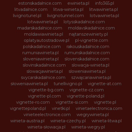
estonskadalnice.com
ewinieta.pl
info365.pl
litvadalnice.com
litwa-winieta.pl
litwawinieta.pl
livignotunel.pl
livignotunnel.com
lotvawinieta.pl
lotwawinieta.pl
lotysskadalnice.com
madarskadalnice.com
moldavskadalnice.com
moldawiawinieta.pl
najtanszewiniety.pl
oplatyautostradowe.pl
pl-vignette.com
polskadalnice.com
rakouskadalnice.com
rumuniawinieta.pl
rumunskadalnice.com
sloveniawinieta.pl
slovenskadalnice.com
slovinskadalnice.com
slowacja-winieta.pl
slowacjawinieta.pl
sloweniawinieta.pl
svycarskadalnice.com
szwajcariawinieta.pl
słoweniawinieta.pl
tunellivigno.pl
vignette-at.com
vignette-bg.com
vignette-cz.com
vignette-pl.com
vignette-poland.pl
vignette-ro.com
vignette-si.com
vignette.pl
vignettepoland.pl
vinetki.pl
vinietaelectronica.com
vinieteelectronice.com
wegrywinieta.pl
winieta-austria.pl
winieta-czechy.pl
winieta-litwa.pl
winieta-słowacja.pl
winieta-wegry.pl