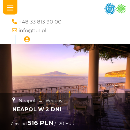
+48 33 813 90 00
info@tu1.pl
Neapol
→
Włochy
NEAPOL W 2 DNI
516 PLN
/ 120 EUR
Cena od