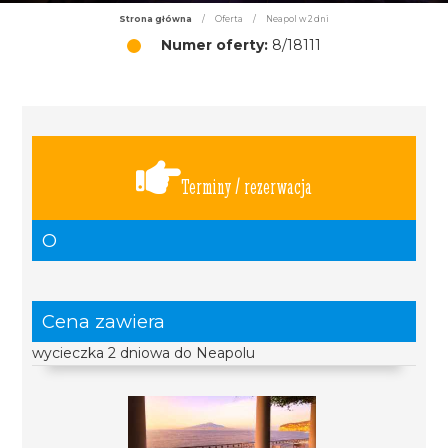
Strona główna
/
Oferta
/
Neapol w 2 dni
Numer oferty:
8/18111
Terminy / rezerwacja
O
Cena zawiera
wycieczka 2 dniowa do Neapolu