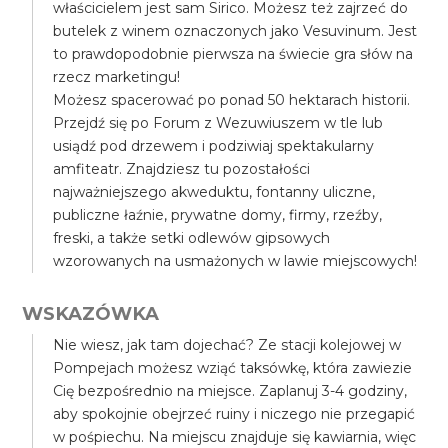
właścicielem jest sam Sirico. Możesz też zajrzeć do
butelek z winem oznaczonych jako Vesuvinum. Jest
to prawdopodobnie pierwsza na świecie gra słów na
rzecz marketingu!
Możesz spacerować po ponad 50 hektarach historii.
Przejdź się po Forum z Wezuwiuszem w tle lub
usiądź pod drzewem i podziwiaj spektakularny
amfiteatr. Znajdziesz tu pozostałości
najważniejszego akweduktu, fontanny uliczne,
publiczne łaźnie, prywatne domy, firmy, rzeźby,
freski, a także setki odlewów gipsowych
wzorowanych na usmażonych w lawie miejscowych!
WSKAZÓWKA
Nie wiesz, jak tam dojechać? Ze stacji kolejowej w
Pompejach możesz wziąć taksówkę, która zawiezie
Cię bezpośrednio na miejsce. Zaplanuj 3-4 godziny,
aby spokojnie obejrzeć ruiny i niczego nie przegapić
w pośpiechu. Na miejscu znajduje się kawiarnia, więc