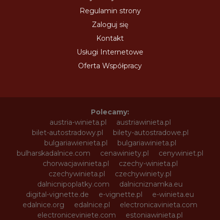
Regulamin strony
Zaloguj się
Kontakt
Usługi Internetowe
Oferta Współpracy
Polecamy:
austria-winieta.pl
austriawinieta.pl
bilet-autostradowy.pl
bilety-autostradowe.pl
bulgariawienieta.pl
bulgariawinieta.pl
bulharskadalnice.com
cenawiniety.pl
cenywiniet.pl
chorwacjawinieta.pl
czechy-winieta.pl
czechywinieta.pl
czechywiniety.pl
dalnicnipoplatky.com
dalnicniznamka.eu
digital-vignette.de
e-vignette.pl
e-winieta.eu
edalnice.org
edalnice.pl
electronicavinieta.com
electroniceviniete.com
estoniawinieta.pl