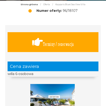
Strona główna
/
Oferta
/
Kapparis Bluet Sea View Villa
Numer oferty:
96/18107
Terminy / rezerwacja
Cena zawiera
willa 6-osobowa