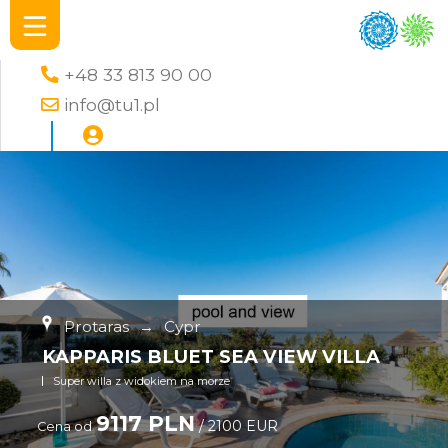
+48 33 813 90 00
info@tu1.pl
Protaras
→
Cypr
KAPPARIS BLUET SEA VIEW VILLA
Super willa z widokiem na morze
9117 PLN
/ 2100 EUR
Cena od