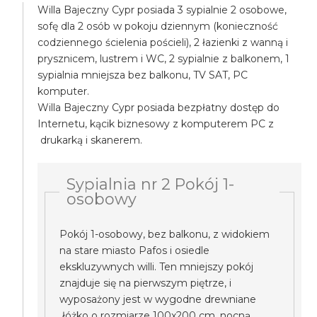
Willa Bajeczny Cypr posiada 3 sypialnie 2 osobowe,
sofę dla 2 osób w pokoju dziennym (konieczność
codziennego ścielenia pościeli), 2 łazienki z wanną i
prysznicem, lustrem i WC, 2 sypialnie z balkonem, 1
sypialnia mniejsza bez balkonu, TV SAT, PC
komputer.
Willa Bajeczny Cypr posiada bezpłatny dostęp do
Internetu, kącik biznesowy z komputerem PC z
drukarką i skanerem.
Sypialnia nr 2 Pokój 1-
osobowy
Pokój 1-osobowy, bez balkonu, z widokiem
na stare miasto Pafos i osiedle
ekskluzywnych willi. Ten mniejszy pokój
znajduje się na pierwszym piętrze, i
wyposażony jest w wygodne drewniane
łóżko o rozmiarze 100x200 cm, nocną