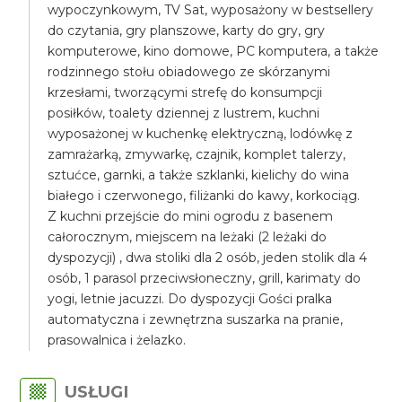
wypoczynkowym, TV Sat, wyposażony w bestsellery
do czytania, gry planszowe, karty do gry, gry
komputerowe, kino domowe, PC komputera, a także
rodzinnego stołu obiadowego ze skórzanymi
krzesłami, tworzącymi strefę do konsumpcji
posiłków, toalety dziennej z lustrem, kuchni
wyposażonej w kuchenkę elektryczną, lodówkę z
zamrażarką, zmywarkę, czajnik, komplet talerzy,
sztućce, garnki, a także szklanki, kielichy do wina
białego i czerwonego, filiżanki do kawy, korkociąg.
Z kuchni przejście do mini ogrodu z basenem
całorocznym, miejscem na leżaki (2 leżaki do
dyspozycji) , dwa stoliki dla 2 osób, jeden stolik dla 4
osób, 1 parasol przeciwsłoneczny, grill, karimaty do
yogi, letnie jacuzzi. Do dyspozycji Gości pralka
automatyczna i zewnętrzna suszarka na pranie,
prasowalnica i żelazko.
USŁUGI