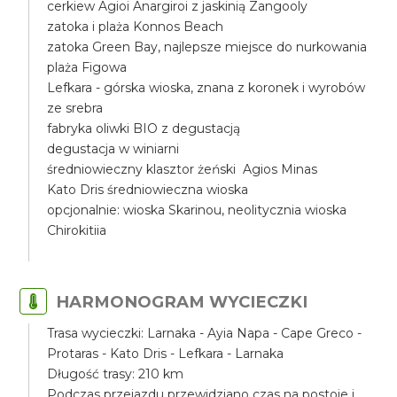
cerkiew Agioi Anargiroi z jaskinią Zangooly
zatoka i plaża Konnos Beach
zatoka Green Bay, najlepsze miejsce do nurkowania
plaża Figowa
Lefkara - górska wioska, znana z koronek i wyrobów
ze srebra
fabryka oliwki BIO z degustacją
degustacja w winiarni
średniowieczny klasztor żeński Agios Minas
Kato Dris średniowieczna wioska
opcjonalnie: wioska Skarinou, neolitycznia wioska
Chirokitiia
HARMONOGRAM WYCIECZKI
Trasa wycieczki: Larnaka - Ayia Napa - Cape Greco -
Protaras - Kato Dris - Lefkara - Larnaka
Długość trasy: 210 km
Podczas przejazdu przewidziano czas na postoje i