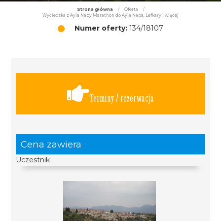
Strona główna
/
Oferta
/
Wycieczka z Ayia Napy Marathon do Ayia Napa, Lefkary i więcej
Numer oferty:
134/18107
Terminy / rezerwacja
Cena zawiera
Uczestnik