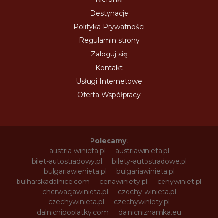
Destynacje
Polityka Prywatności
Regulamin strony
Zaloguj się
Kontakt
Usługi Internetowe
Oferta Współpracy
Polecamy:
austria-winieta.pl
austriawinieta.pl
bilet-autostradowy.pl
bilety-autostradowe.pl
bulgariawienieta.pl
bulgariawinieta.pl
bulharskadalnice.com
cenawiniety.pl
cenywiniet.pl
chorwacjawinieta.pl
czechy-winieta.pl
czechywinieta.pl
czechywiniety.pl
dalnicnipoplatky.com
dalnicniznamka.eu