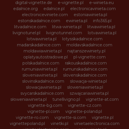
digital-vignette.de
e-vignette.pl
e-winieta.eu
edalnice.org
edalnice.pl
electronicavinieta.com
electroniceviniete.com
estoniawinieta.pl
estonskadalnice.com
ewinieta.pl
info365.pl
litvadalnice.com
litwa-winieta.pl
litwawinieta.pl
livignotunel.pl
livignotunnel.com
lotvawinieta.pl
lotwawinieta.pl
lotysskadalnice.com
madarskadalnice.com
moldavskadalnice.com
moldawiawinieta.pl
najtanszewiniety.pl
oplatyautostradowe.pl
pl-vignette.com
polskadalnice.com
rakouskadalnice.com
rumuniawinieta.pl
rumunskadalnice.com
sloveniawinieta.pl
slovenskadalnice.com
slovinskadalnice.com
slowacja-winieta.pl
slowacjawinieta.pl
sloweniawinieta.pl
svycarskadalnice.com
szwajcariawinieta.pl
słoweniawinieta.pl
tunellivigno.pl
vignette-at.com
vignette-bg.com
vignette-cz.com
vignette-pl.com
vignette-poland.pl
vignette-ro.com
vignette-si.com
vignette.pl
vignettepoland.pl
vinetki.pl
vinietaelectronica.com