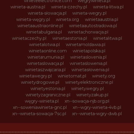
vinieteelectronice.com
wegrywinieta.pl
winieta-austria.pl
winieta-czechy.pl
winieta-litwa.pl
winieta-słowacja.pl
winieta-wegry.pl
winieta-węgry.pl
winieta.org
winietaaustria.pl
winietaaustriaonline.pl
winietaautostradowa.pl
winietabulgaria.pl
winietachorwacja.pl
winietaczechy.pl
winietaestonia.pl
winietalitwa.pl
winietalotwa.pl
winietamoldawia.pl
winietaonline.com
winietapolska.pl
winietarumunia.pl
winietaslovenia.pl
winietaslowacja.pl
winietaslowenia.pl
winietaszwajcaria.pl
winietasłowenia.pl
winietawegry.pl
winietomat.pl
winiety.org
winietydrogowe.pl
winietyelektroniczne.pl
winietyestonia.pl
winietywegry.pl
winietyzagraniczne.pl
winietyzakup.pl
węgry-winieta.pl
xn--sowacja-njb.org.pl
xn--soweniawinieta-gnc.pl
xn--wgry-winieta-4vb.pl
xn--winieta-sowacja-7sc.pl
xn--winieta-wgry-dwb.pl