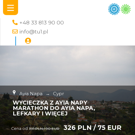
+48 33 813 90 00
info@tu1.pl
Ayia Napa
→
Cypr
WYCIECZKA Z AYIA NAPY
MARATHON DO AYIA NAPA,
LEFKARY I WIĘCEJ
326 PLN / 75 EUR
Cena od
391 PLN / 90 EUR