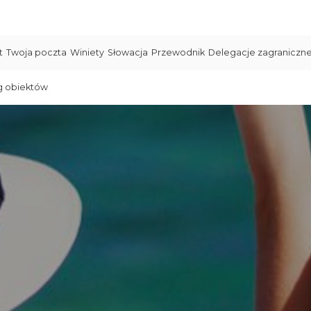
t
Twoja poczta
Winiety
Słowacja
Przewodnik
Delegacje zagraniczn
g obiektów