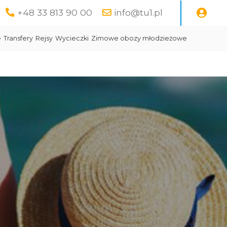
+48 33 813 90 00
info@tu1.pl
e
Transfery
Rejsy
Wycieczki
Zimowe obozy młodzieżowe