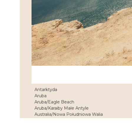
Antarktyda
Aruba
Aruba/Eagle Beach
Aruba/Karaiby Małe Antyle
Australia/Nowa Południowa Walia
Austria/Glocknet Dolomiten
Austria/Górna Austria