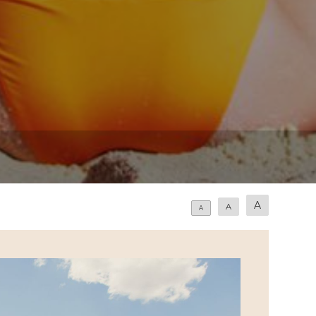
A
A
A