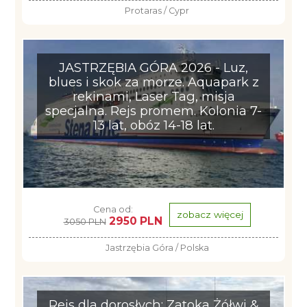
Protaras / Cypr
JASTRZĘBIA GÓRA 2026 - Luz,
blues i skok za morze. Aquapark z
rekinami, Laser Tag, misja
specjalna. Rejs promem. Kolonia 7-
13 lat, obóz 14-18 lat.
Cena od:
zobacz więcej
2950 PLN
3050 PLN
Jastrzębia Góra / Polska
Rejs dla dorosłych: Zatoka Żółwi &