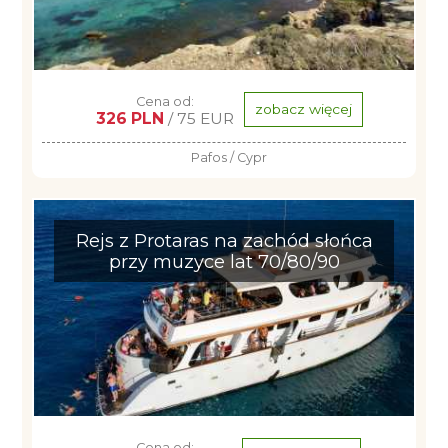
Cena od:
zobacz więcej
326 PLN
/ 75 EUR
Pafos / Cypr
Rejs z Protaras na zachód słońca
przy muzyce lat 70/80/90
Cena od: