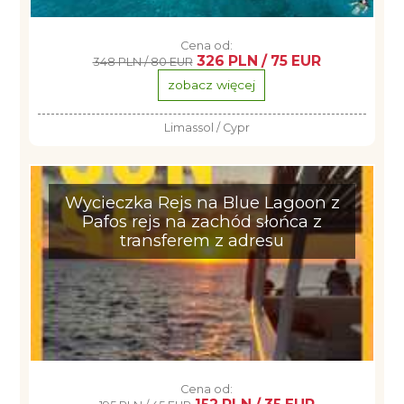
Cena od:
326 PLN / 75 EUR
348 PLN / 80 EUR
zobacz więcej
Limassol / Cypr
Wycieczka Rejs na Blue Lagoon z
Pafos rejs na zachód słońca z
transferem z adresu
Cena od: