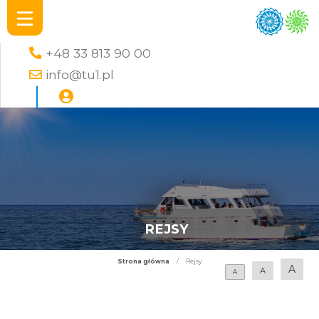
+48 33 813 90 00
info@tu1.pl
REJSY
Strona główna
/
Rejsy
A
A
A