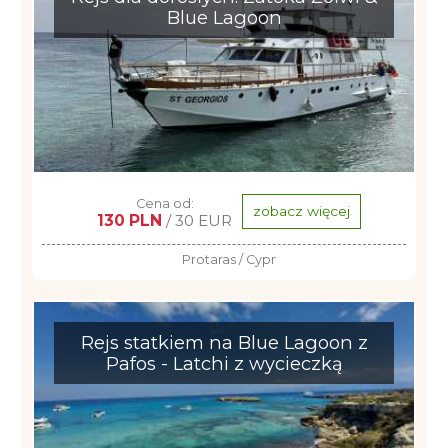
Blue Lagoon
Cena od:
zobacz więcej
130 PLN
/ 30 EUR
Protaras / Cypr
Rejs statkiem na Blue Lagoon z
Pafos - Latchi z wycieczką