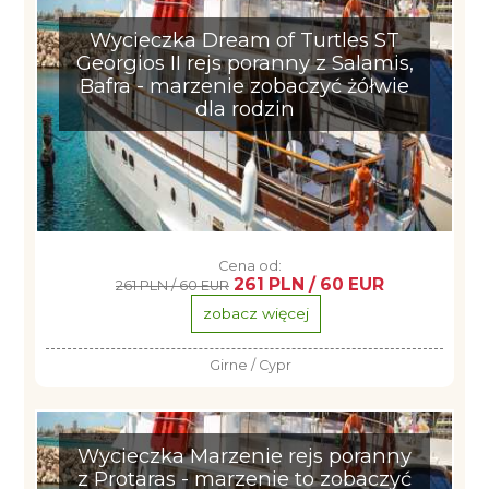
Wycieczka Dream of Turtles ST
Georgios II rejs poranny z Salamis,
Bafra - marzenie zobaczyć żółwie
dla rodzin
Cena od:
261 PLN / 60 EUR
261 PLN / 60 EUR
zobacz więcej
Girne / Cypr
Wycieczka Marzenie rejs poranny
z Protaras - marzenie to zobaczyć