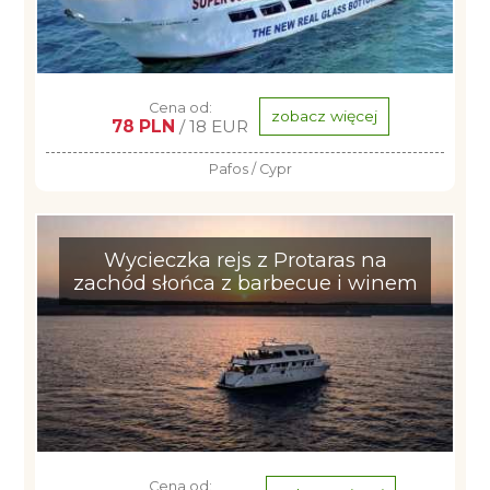
Cena od:
zobacz więcej
78 PLN
/ 18 EUR
Pafos / Cypr
Wycieczka rejs z Protaras na
zachód słońca z barbecue i winem
Cena od: