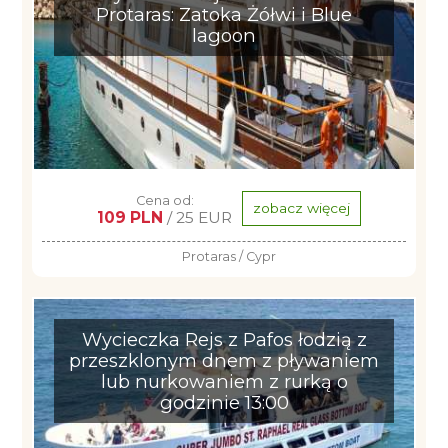
Protaras: Zatoka Żółwi i Blue
lagoon
Cena od:
zobacz więcej
109 PLN
/ 25 EUR
Protaras / Cypr
Wycieczka Rejs z Pafos łodzią z
przeszklonym dnem z pływaniem
lub nurkowaniem z rurką o
godzinie 13:00