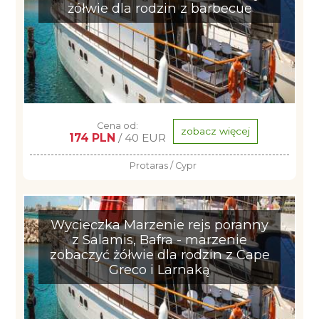
żółwie dla rodzin z barbecue
Cena od:
zobacz więcej
174 PLN
/ 40 EUR
Protaras / Cypr
Wycieczka Marzenie rejs poranny
z Salamis, Bafra - marzenie
zobaczyć żółwie dla rodzin z Cape
Greco i Larnaką