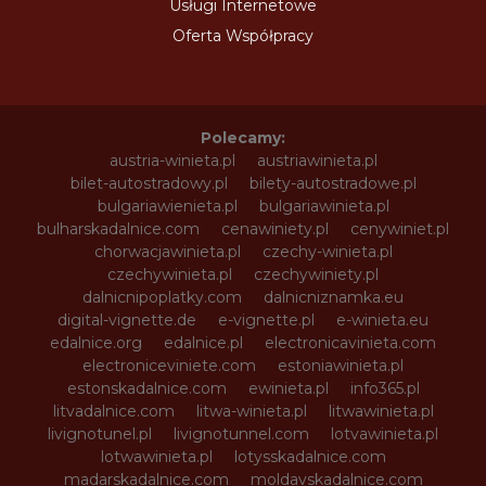
Usługi Internetowe
Oferta Współpracy
Polecamy:
austria-winieta.pl
austriawinieta.pl
bilet-autostradowy.pl
bilety-autostradowe.pl
bulgariawienieta.pl
bulgariawinieta.pl
bulharskadalnice.com
cenawiniety.pl
cenywiniet.pl
chorwacjawinieta.pl
czechy-winieta.pl
czechywinieta.pl
czechywiniety.pl
dalnicnipoplatky.com
dalnicniznamka.eu
digital-vignette.de
e-vignette.pl
e-winieta.eu
edalnice.org
edalnice.pl
electronicavinieta.com
electroniceviniete.com
estoniawinieta.pl
estonskadalnice.com
ewinieta.pl
info365.pl
litvadalnice.com
litwa-winieta.pl
litwawinieta.pl
livignotunel.pl
livignotunnel.com
lotvawinieta.pl
lotwawinieta.pl
lotysskadalnice.com
madarskadalnice.com
moldavskadalnice.com