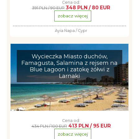
Cena od:
348 PLN / 80 EUR
391 PLN / 90 EUR
zobacz więcej
Ayia Napa / Cypr
Wycieczka Miasto duchów,
Famagusta, Salamina z rejsem na
Blue Lagoon i zatokę żółwi z
Larnaki
Cena od:
413 PLN / 95 EUR
434 PLN / 100 EUR
zobacz więcej