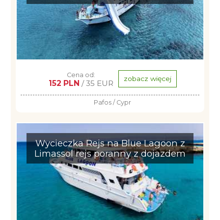
Cena od:
zobacz więcej
152 PLN
/ 35 EUR
Pafos / Cypr
Wycieczka Rejs na Blue Lagoon z
Limassol rejs poranny z dojazdem