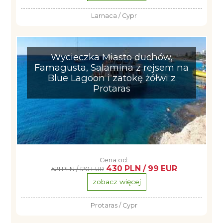
Larnaca / Cypr
Wycieczka Miasto duchów,
Famagusta, Salamina z rejsem na
Blue Lagoon i zatokę żółwi z
Protaras
Cena od:
430 PLN / 99 EUR
521 PLN / 120 EUR
zobacz więcej
Protaras / Cypr