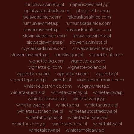
moldawiawinieta.pl
najtanszewiniety.pl
oplatyautostradowe.pl
pl-vignette.com
polskadalnice.com
rakouskadalnice.com
rumuniawinieta.pl
rumunskadalnice.com
sloveniawinieta.pl
slovenskadalnice.com
slovinskadalnice.com
slowacja-winieta.pl
slowacjawinieta.pl
sloweniawinieta.pl
svycarskadalnice.com
szwajcariawinieta.pl
słoweniawinieta.pl
tunellivigno.pl
vignette-at.com
vignette-bg.com
vignette-cz.com
vignette-pl.com
vignette-poland.pl
vignette-ro.com
vignette-si.com
vignette.pl
vignettepoland.pl
vinetki.pl
vinietaelectronica.com
vinieteelectronice.com
wegrywinieta.pl
winieta-austria.pl
winieta-czechy.pl
winieta-litwa.pl
winieta-słowacja.pl
winieta-wegry.pl
winieta-węgry.pl
winieta.org
winietaaustria.pl
winietaaustriaonline.pl
winietaautostradowa.pl
winietabulgaria.pl
winietachorwacja.pl
winietaczechy.pl
winietaestonia.pl
winietalitwa.pl
winietalotwa.pl
winietamoldawia.pl