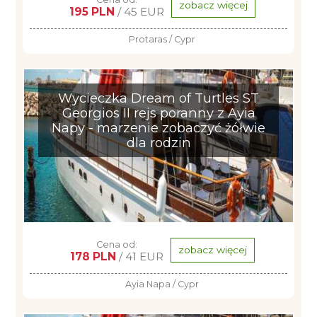
zobacz więcej
195 PLN
/ 45 EUR
Protaras / Cypr
Wycieczka Dream of Turtles ST
Georgios II rejs poranny z Ayia
Napy - marzenie zobaczyć żółwie
dla rodzin
Cena od:
zobacz więcej
178 PLN
/ 41 EUR
Ayia Napa / Cypr