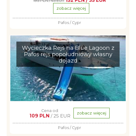
152 PLN / 35 EUR
195 PLN / 45 EUR
zobacz więcej
Pafos / Cypr
Wycieczka Rejs na Blue Lagoon z
Pafos rejs popołudniowy własny
dojazd
Cena od:
zobacz więcej
109 PLN
/ 25 EUR
Pafos / Cypr