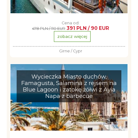
Cena od:
391 PLN / 90 EUR
478 PLN / 110 EUR
zobacz więcej
Girne / Cypr
Wycieczka Miasto duchów,
Famagusta, Salamina z rejsem na
Blue Lagoon i zatokę żółwi z Ayia
Napa z barbecue