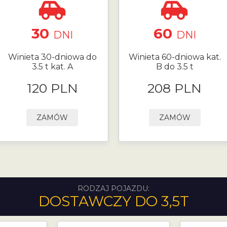
30
60
DNI
DNI
Winieta 30-dniowa do
Winieta 60-dniowa kat.
3.5 t kat. A
B do 3.5 t
120 PLN
208 PLN
ZAMÓW
ZAMÓW
RODZAJ POJAZDU:
DOSTAWCZY DO 3,5T