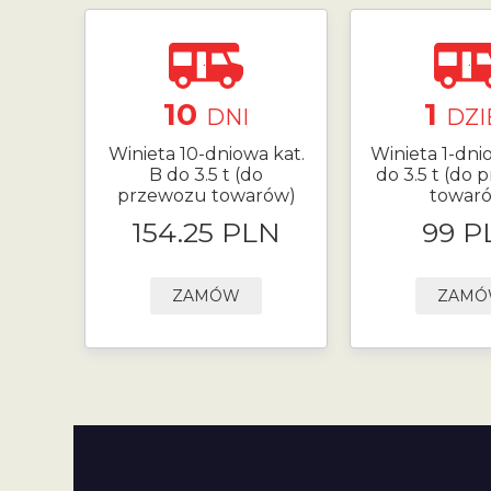
10
1
DNI
DZI
Winieta 10-dniowa kat.
Winieta 1-dni
B do 3.5 t (do
do 3.5 t (do
przewozu towarów)
towar
154.25 PLN
99 P
ZAMÓW
ZAM