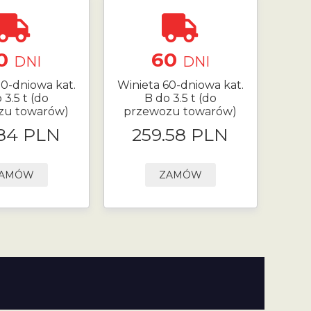
0
60
DNI
DNI
30-dniowa kat.
Winieta 60-dniowa kat.
 3.5 t (do
B do 3.5 t (do
zu towarów)
przewozu towarów)
.84 PLN
259.58 PLN
AMÓW
ZAMÓW