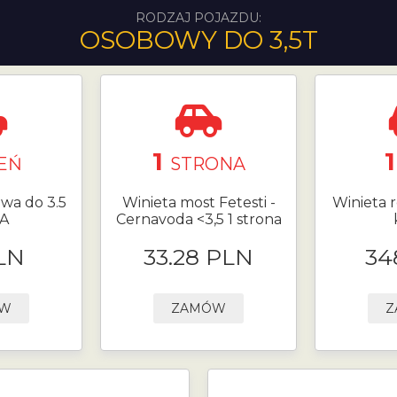
RODZAJ POJAZDU:
OSOBOWY DO 3,5T
1
EŃ
STRONA
owa do 3.5
Winieta most Fetesti -
Winieta r
 A
Cernavoda <3,5 1 strona
LN
33.28 PLN
34
ÓW
ZAMÓW
Z