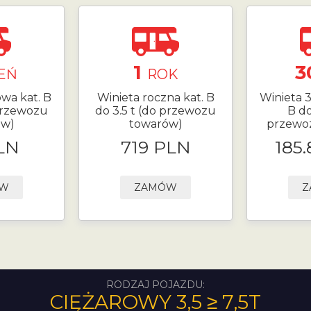
1
3
EŃ
ROK
owa kat. B
Winieta roczna kat. B
Winieta 
 przewozu
do 3.5 t (do przewozu
B do
ów)
towarów)
przewo
LN
719 PLN
185
ÓW
ZAMÓW
Z
RODZAJ POJAZDU:
CIĘŻAROWY 3,5 ≥ 7,5T