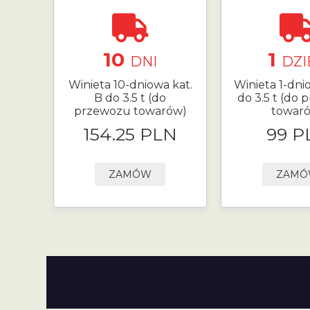
10
1
DNI
DZI
Winieta 10-dniowa kat.
Winieta 1-dni
B do 3.5 t (do
do 3.5 t (do
przewozu towarów)
towar
154.25 PLN
99 P
ZAMÓW
ZAM