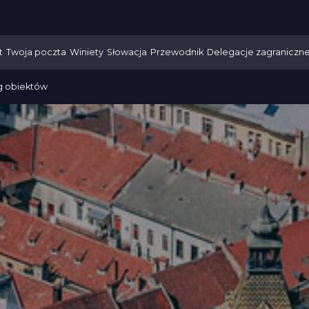
t
Twoja poczta
Winiety
Słowacja
Przewodnik
Delegacje zagraniczn
g obiektów