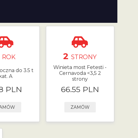
1
2
ROK
STRONY
Winieta most Fetesti -
oczna do 3.5 t
Cernavoda <3,5 2
kat. A
strony
8 PLN
66.55 PLN
AMÓW
ZAMÓW