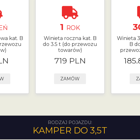
1
3
EŃ
ROK
owa kat. B
Winieta roczna kat. B
Winieta 
 przewozu
do 3.5 t (do przewozu
B do
ów)
towarów)
przewo
LN
719 PLN
185
ÓW
ZAMÓW
Z
RODZAJ POJAZDU:
KAMPER DO 3,5T