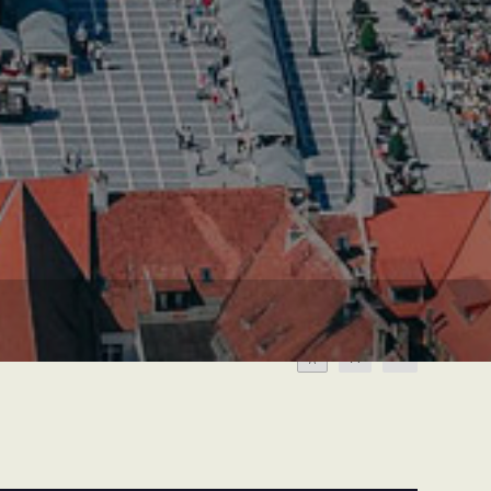
A
A
A