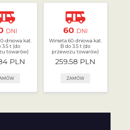
0
60
DNI
DNI
30-dniowa kat.
Winieta 60-dniowa kat.
 3.5 t (do
B do 3.5 t (do
zu towarów)
przewozu towarów)
.84 PLN
259.58 PLN
AMÓW
ZAMÓW