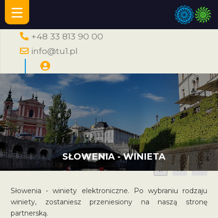
+48 33 813 90 00
info@tu1.pl
SŁOWENIA - WINIETA
A
A
A
Słowenia - winiety elektroniczne. Po wybraniu rodzaju
winiety, zostaniesz przeniesiony na naszą stronę
partnerską.