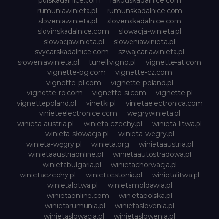
polskadalnice.com
rakouskadalnice.com
rumuniawinieta.pl
rumunskadalnice.com
sloveniawinieta.pl
slovenskadalnice.com
slovinskadalnice.com
slowacja-winieta.pl
slowacjawinieta.pl
sloweniawinieta.pl
svycarskadalnice.com
szwajcariawinieta.pl
słoweniawinieta.pl
tunellivigno.pl
vignette-at.com
vignette-bg.com
vignette-cz.com
vignette-pl.com
vignette-poland.pl
vignette-ro.com
vignette-si.com
vignette.pl
vignettepoland.pl
vinetki.pl
vinietaelectronica.com
vinieteelectronice.com
wegrywinieta.pl
winieta-austria.pl
winieta-czechy.pl
winieta-litwa.pl
winieta-słowacja.pl
winieta-wegry.pl
winieta-węgry.pl
winieta.org
winietaaustria.pl
winietaaustriaonline.pl
winietaautostradowa.pl
winietabulgaria.pl
winietachorwacja.pl
winietaczechy.pl
winietaestonia.pl
winietalitwa.pl
winietalotwa.pl
winietamoldawia.pl
winietaonline.com
winietapolska.pl
winietarumunia.pl
winietaslovenia.pl
winietaslowacja.pl
winietaslowenia.pl