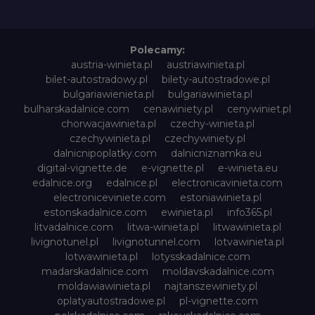
Polecamy:
austria-winieta.pl
austriawinieta.pl
bilet-autostradowy.pl
bilety-autostradowe.pl
bulgariawienieta.pl
bulgariawinieta.pl
bulharskadalnice.com
cenawiniety.pl
cenywiniet.pl
chorwacjawinieta.pl
czechy-winieta.pl
czechywinieta.pl
czechywiniety.pl
dalnicnipoplatky.com
dalnicniznamka.eu
digital-vignette.de
e-vignette.pl
e-winieta.eu
edalnice.org
edalnice.pl
electronicavinieta.com
electroniceviniete.com
estoniawinieta.pl
estonskadalnice.com
ewinieta.pl
info365.pl
litvadalnice.com
litwa-winieta.pl
litwawinieta.pl
livignotunel.pl
livignotunnel.com
lotvawinieta.pl
lotwawinieta.pl
lotysskadalnice.com
madarskadalnice.com
moldavskadalnice.com
moldawiawinieta.pl
najtanszewiniety.pl
oplatyautostradowe.pl
pl-vignette.com