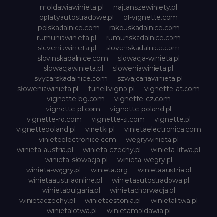
moldawiawinieta.pl
najtanszewiniety.pl
oplatyautostradowe.pl
pl-vignette.com
polskadalnice.com
rakouskadalnice.com
rumuniawinieta.pl
rumunskadalnice.com
sloveniawinieta.pl
slovenskadalnice.com
slovinskadalnice.com
slowacja-winieta.pl
slowacjawinieta.pl
sloweniawinieta.pl
svycarskadalnice.com
szwajcariawinieta.pl
słoweniawinieta.pl
tunellivigno.pl
vignette-at.com
vignette-bg.com
vignette-cz.com
vignette-pl.com
vignette-poland.pl
vignette-ro.com
vignette-si.com
vignette.pl
vignettepoland.pl
vinetki.pl
vinietaelectronica.com
vinieteelectronice.com
wegrywinieta.pl
winieta-austria.pl
winieta-czechy.pl
winieta-litwa.pl
winieta-słowacja.pl
winieta-wegry.pl
winieta-węgry.pl
winieta.org
winietaaustria.pl
winietaaustriaonline.pl
winietaautostradowa.pl
winietabulgaria.pl
winietachorwacja.pl
winietaczechy.pl
winietaestonia.pl
winietalitwa.pl
winietalotwa.pl
winietamoldawia.pl