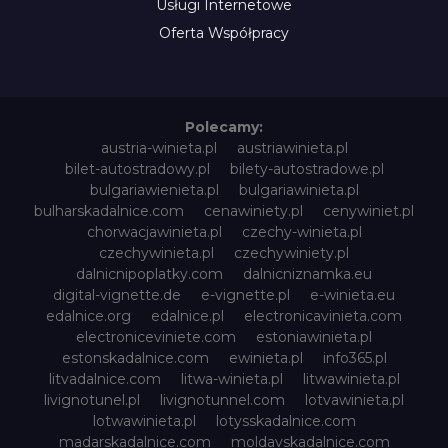
Usługi Internetowe
Oferta Współpracy
Polecamy:
austria-winieta.pl
austriawinieta.pl
bilet-autostradowy.pl
bilety-autostradowe.pl
bulgariawienieta.pl
bulgariawinieta.pl
bulharskadalnice.com
cenawiniety.pl
cenywiniet.pl
chorwacjawinieta.pl
czechy-winieta.pl
czechywinieta.pl
czechywiniety.pl
dalnicnipoplatky.com
dalnicniznamka.eu
digital-vignette.de
e-vignette.pl
e-winieta.eu
edalnice.org
edalnice.pl
electronicavinieta.com
electroniceviniete.com
estoniawinieta.pl
estonskadalnice.com
ewinieta.pl
info365.pl
litvadalnice.com
litwa-winieta.pl
litwawinieta.pl
livignotunel.pl
livignotunnel.com
lotvawinieta.pl
lotwawinieta.pl
lotysskadalnice.com
madarskadalnice.com
moldavskadalnice.com