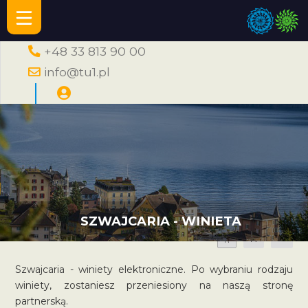
+48 33 813 90 00
info@tu1.pl
SZWAJCARIA - WINIETA
A
A
A
Szwajcaria - winiety elektroniczne. Po wybraniu rodzaju
winiety, zostaniesz przeniesiony na naszą stronę
partnerską.